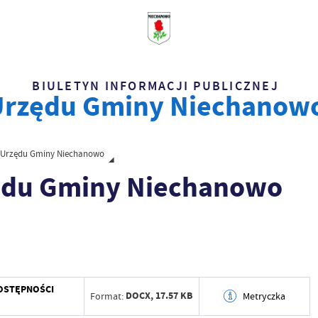
BIULETYN INFORMACJI PUBLICZNEJ
Urzędu Gminy Niechanow
i Urzędu Gminy Niechanowo
zędu Gminy Niechanowo
DOSTĘPNOŚCI
DOCX,
17.57 KB
Format:
Metryczka