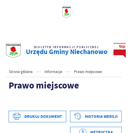
BIULETYN INFORMACJI PUBLICZNEJ
Urzędu Gminy Niechanowo
Strona główna
Informacje
Prawo miejscowe
Prawo miejscowe
DRUKUJ DOKUMENT
HISTORIA WERSJI
Data wytworzenia
2021-04-02 12:19:39
Wytworzył
Adrian Wojtczak
METRYCZKA