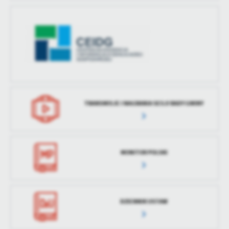
treści w postaci wiadomości, ofert, komunikatów mediów
społecznościowych.
TRANSMISJE I NAGRANIA SESJI RADY GMINY
MONITOR POLSKI
DZIENNIK USTAW